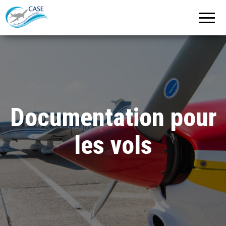
C.A.S.E.
Cercle
Aéronautique
de
Strasbourg
Entzheim
Documentation pour
les vols