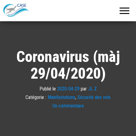
C.A.S.E.
Cercle
Aéronautique
de
Strasbourg
Entzheim
Coronavirus (màj
29/04/2020)
Publié le
2020-04-29
par
JL Z
Catégorie :
Manifestations
,
Sécurité des vols
Un commentaire