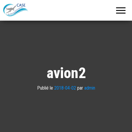
C.A.S.E.
Cercle
Aéronautique
de
Strasbourg
Entzheim
avion2
Publié le
2018-04-02
par
admin