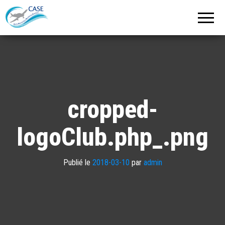
C.A.S.E.
Cercle
Aéronautique
de
Strasbourg
Entzheim
cropped-
logoClub.php_.png
Publié le
2018-03-10
par
admin