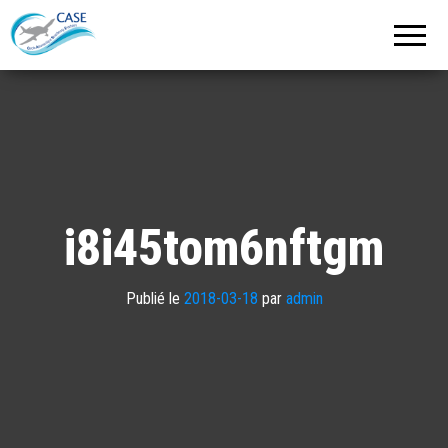
C.A.S.E.
Cercle
Aéronautique
de
Strasbourg
Entzheim
i8i45tom6nftgm
Publié le
2018-03-18
par
admin