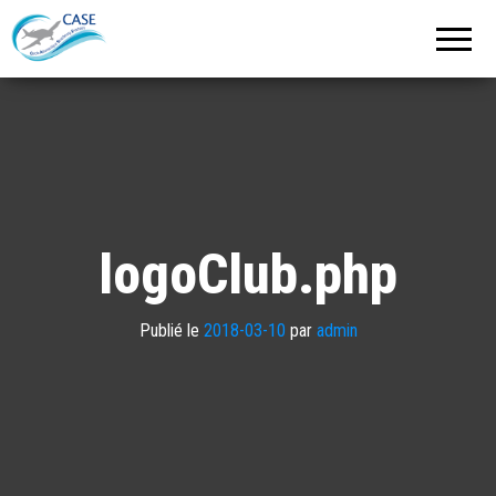
C.A.S.E.
Cercle
Aéronautique
de
Strasbourg
Entzheim
logoClub.php
Publié le
2018-03-10
par
admin