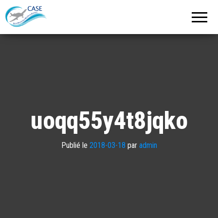
C.A.S.E.
Cercle
Aéronautique
de
Strasbourg
Entzheim
uoqq55y4t8jqko
Publié le
2018-03-18
par
admin