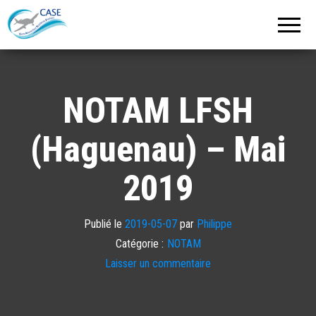
C.A.S.E.
Cercle
Aéronautique
de
Strasbourg
Entzheim
NOTAM LFSH
(Haguenau) – Mai
2019
Publié le
2019-05-07
par
Philippe
Catégorie :
NOTAM
Laisser un commentaire