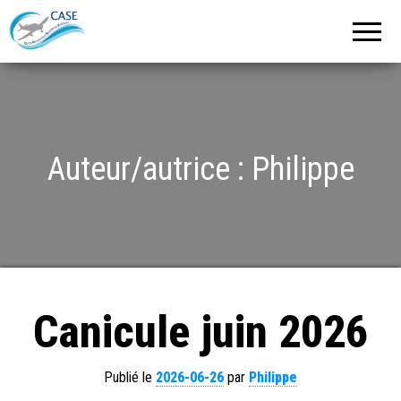
C.A.S.E.
Cercle
Aéronautique
de
Strasbourg
Entzheim
Auteur/autrice :
Philippe
Canicule juin 2026
Publié le
2026-06-26
par
Philippe