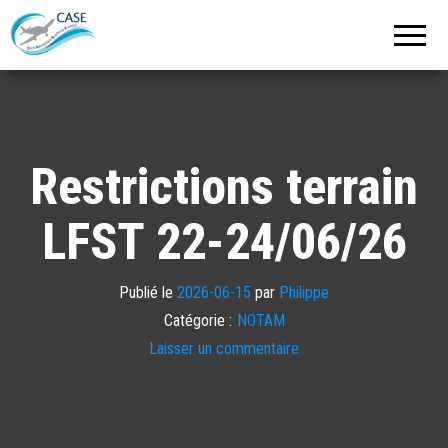
C.A.S.E.
Cercle
Aéronautique
de
Strasbourg
Entzheim
Restrictions terrain
LFST 22-24/06/26
Publié le
2026-06-15
par
Philippe
Catégorie :
NOTAM
Laisser un commentaire