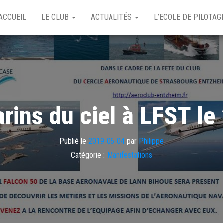
ACCUEIL
LE CLUB
ACTUALITÉS
L’ECOLE DE PILOTA
rins du ciel à LFST le 
Publié le
2019-06-04
par
Philippe
Catégorie :
Manifestations