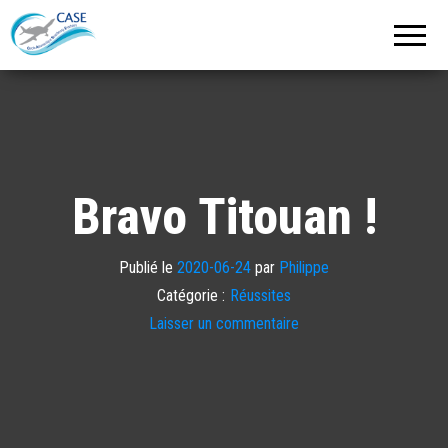
C.A.S.E.
Cercle
Aéronautique
de
Strasbourg
Entzheim
Bravo Titouan !
Publié le
2020-06-24
par
Philippe
Catégorie :
Réussites
Laisser un commentaire