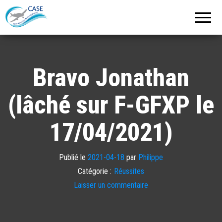
C.A.S.E.
Cercle
Aéronautique
de
Strasbourg
Entzheim
Bravo Jonathan
(lâché sur F-GFXP le
17/04/2021)
Publié le
2021-04-18
par
Philippe
Catégorie :
Réussites
Laisser un commentaire