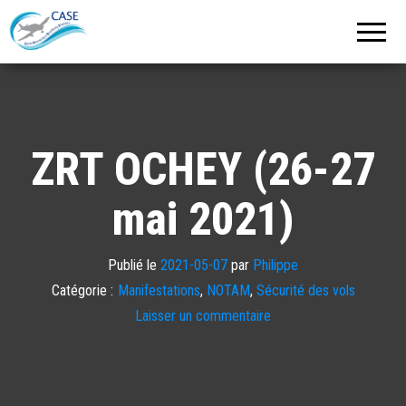
C.A.S.E.
Cercle
Aéronautique
de
Strasbourg
Entzheim
ZRT OCHEY (26-27
mai 2021)
Publié le
2021-05-07
par
Philippe
Catégorie :
Manifestations
,
NOTAM
,
Sécurité des vols
Laisser un commentaire