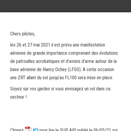
Chers pilotes,
les 26 et 27 mai 2021 il est prévu une m
anifestation
aérienne de grande importance comprenant
des évolutions
de patrouilles acrobatiques et d’avions
d’arme autour de la
base aérienne de Nancy Ochey (LFSO). A cette occasion
une ZRT allant du sol jusqu’au FL100 sera mise en place.
Soyez sur vos gardes si vous envisagez un vol dans ce
secteur !
Cliquez
ICI
pour lire le SUP AIP publié le 06/05/21 sur