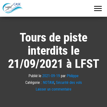
C.A.S.E.
Cercle
Aéronautique
de
Strasbourg
Entzheim
Tours de piste
interdits le
21/09/2021 à LFST
Publié le
2021-09-19
par
Philippe
Catégorie :
NOTAM
,
Sécurité des vols
Laisser un commentaire