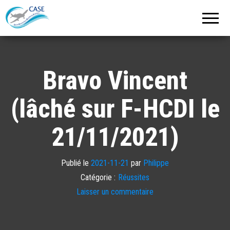
C.A.S.E.
Cercle
Aéronautique
de
Strasbourg
Entzheim
Bravo Vincent
(lâché sur F-HCDI le
21/11/2021)
Publié le
2021-11-21
par
Philippe
Catégorie :
Réussites
Laisser un commentaire