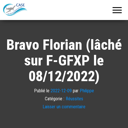
C.A.S.E.
Cercle
Aéronautique
de
Strasbourg
Entzheim
Bravo Florian (lâché
sur F-GFXP le
08/12/2022)
Publié le
2022-12-09
par
Philippe
Catégorie :
Réussites
Laisser un commentaire