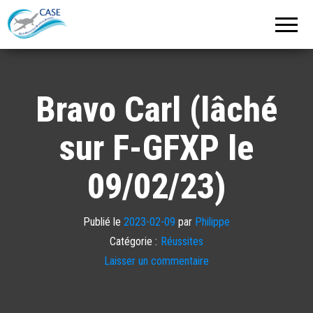
C.A.S.E.
Cercle
Aéronautique
de
Strasbourg
Entzheim
Bravo Carl (lâché
sur F-GFXP le
09/02/23)
Publié le
2023-02-09
par
Philippe
Catégorie :
Réussites
Laisser un commentaire