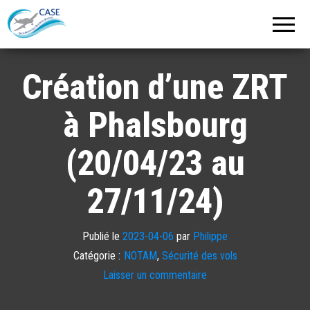
C.A.S.E.
Cercle
Aéronautique
de
Strasbourg
Entzheim
Création d’une ZRT
à Phalsbourg
(20/04/23 au
27/11/24)
Publié le
2023-04-06
par
Philippe
Catégorie :
NOTAM
,
Sécurité des vols
Laisser un commentaire