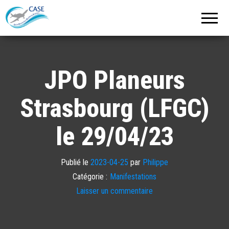
C.A.S.E.
Cercle
Aéronautique
de
Strasbourg
Entzheim
JPO Planeurs
Strasbourg (LFGC)
le 29/04/23
Publié le
2023-04-25
par
Philippe
Catégorie :
Manifestations
Laisser un commentaire