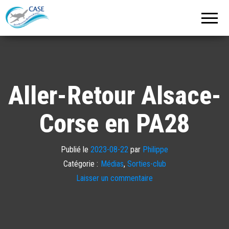
C.A.S.E.
Cercle
Aéronautique
de
Strasbourg
Entzheim
Aller-Retour Alsace-
Corse en PA28
Publié le
2023-08-22
par
Philippe
Catégorie :
Médias
,
Sorties-club
Laisser un commentaire