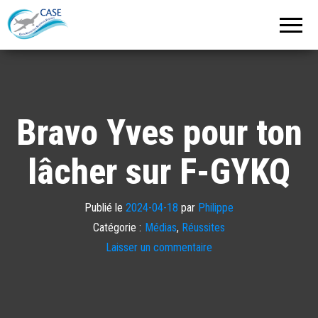
C.A.S.E.
Cercle
Aéronautique
de
Strasbourg
Entzheim
Bravo Yves pour ton
lâcher sur F-GYKQ
Publié le
2024-04-18
par
Philippe
Catégorie :
Médias
,
Réussites
Laisser un commentaire