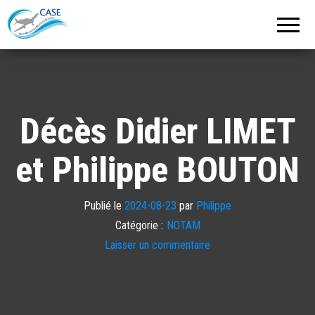
C.A.S.E.
Cercle
Aéronautique
de
Strasbourg
Entzheim
Décès Didier LIMET
et Philippe BOUTON
Publié le
2024-08-23
par
Philippe
Catégorie :
NOTAM
Laisser un commentaire