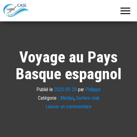
C.A.S.E.
Cercle
Aéronautique
de
Strasbourg
Entzheim
Voyage au Pays
Basque espagnol
Publié le
2025-05-29
par
Philippe
Catégorie :
Médias
,
Sorties-club
Laisser un commentaire