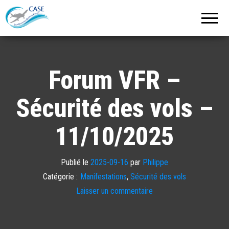
C.A.S.E.
Cercle
Aéronautique
de
Strasbourg
Entzheim
Forum VFR –
Sécurité des vols –
11/10/2025
Publié le
2025-09-16
par
Philippe
Catégorie :
Manifestations
,
Sécurité des vols
Laisser un commentaire