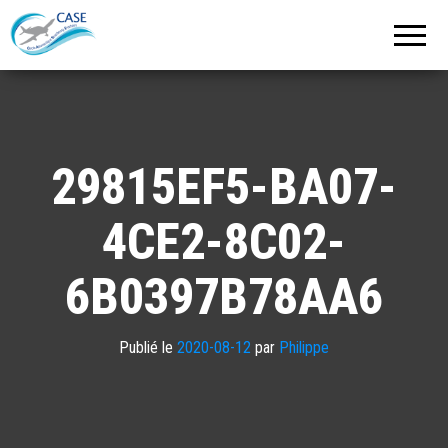
C.A.S.E.
Cercle
Aéronautique
de
Strasbourg
Entzheim
29815EF5-BA07-
4CE2-8C02-
6B0397B78AA6
Publié le
2020-08-12
par
Philippe