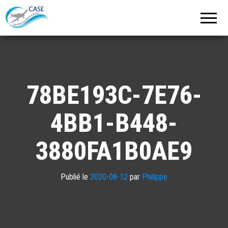
C.A.S.E.
Cercle
Aéronautique
de
Strasbourg
Entzheim
78BE193C-7E76-
4BB1-B448-
3880FA1B0AE9
Publié le
2020-08-12
par
Philippe