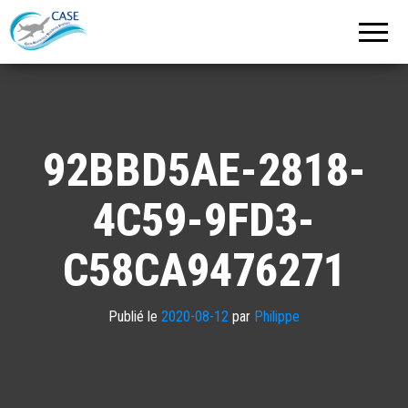
C.A.S.E.
Cercle
Aéronautique
de
Strasbourg
Entzheim
92BBD5AE-2818-
4C59-9FD3-
C58CA9476271
Publié le
2020-08-12
par
Philippe