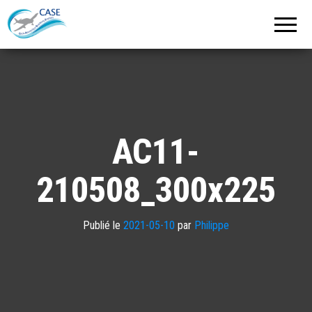
C.A.S.E.
Cercle
Aéronautique
de
Strasbourg
Entzheim
AC11-
210508_300x225
Publié le
2021-05-10
par
Philippe