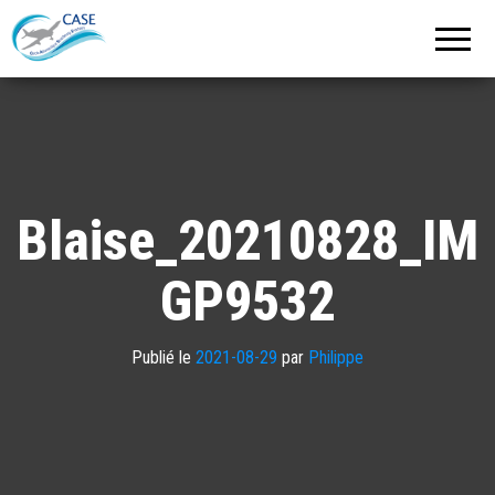
C.A.S.E.
Cercle
Aéronautique
de
Strasbourg
Entzheim
Blaise_20210828_IM
GP9532
Publié le
2021-08-29
par
Philippe