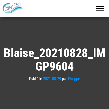
C.A.S.E.
Cercle
Aéronautique
de
Strasbourg
Entzheim
Blaise_20210828_IM
GP9604
Publié le
2021-08-29
par
Philippe