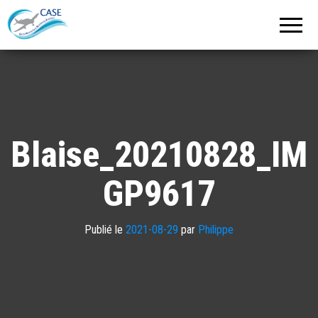
C.A.S.E.
Cercle
Aéronautique
de
Strasbourg
Entzheim
Blaise_20210828_IM
GP9617
Publié le
2021-08-29
par
Philippe