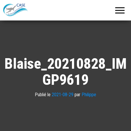
C.A.S.E.
Cercle
Aéronautique
de
Strasbourg
Entzheim
Blaise_20210828_IM
GP9619
Publié le
2021-08-29
par
Philippe