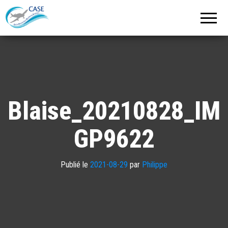
C.A.S.E.
Cercle
Aéronautique
de
Strasbourg
Entzheim
Blaise_20210828_IM
GP9622
Publié le
2021-08-29
par
Philippe