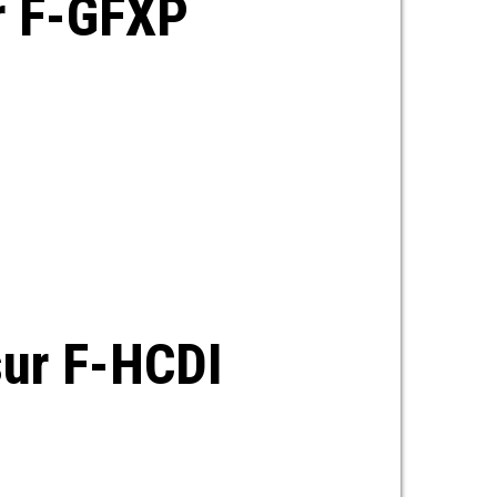
r F-GFXP
sur F-HCDI