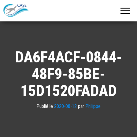
C.A.S.E.
Cercle
Aéronautique
de
Strasbourg
Entzheim
DA6F4ACF-0844-
48F9-85BE-
15D1520FADAD
Publié le
2020-08-12
par
Philippe