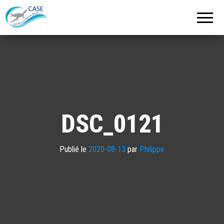
C.A.S.E.
Cercle
Aéronautique
de
Strasbourg
Entzheim
DSC_0121
Publié le
2020-08-13
par
Philippe