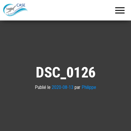
C.A.S.E.
Cercle
Aéronautique
de
Strasbourg
Entzheim
DSC_0126
Publié le
2020-08-13
par
Philippe