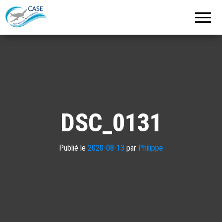
C.A.S.E.
Cercle
Aéronautique
de
Strasbourg
Entzheim
DSC_0131
Publié le
2020-08-13
par
Philippe