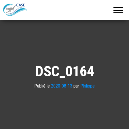
C.A.S.E.
Cercle
Aéronautique
de
Strasbourg
Entzheim
DSC_0164
Publié le
2020-08-13
par
Philippe