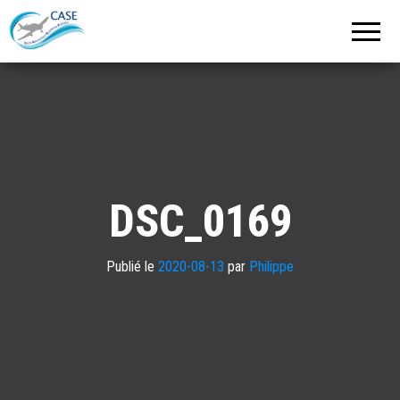
C.A.S.E.
Cercle
Aéronautique
de
Strasbourg
Entzheim
DSC_0169
Publié le
2020-08-13
par
Philippe