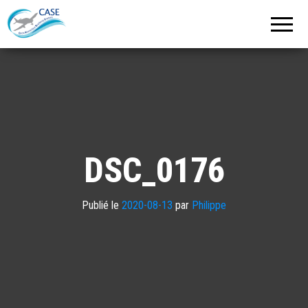
C.A.S.E.
Cercle
Aéronautique
de
Strasbourg
Entzheim
DSC_0176
Publié le
2020-08-13
par
Philippe