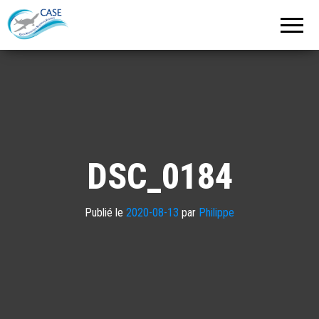
C.A.S.E.
Cercle
Aéronautique
de
Strasbourg
Entzheim
DSC_0184
Publié le
2020-08-13
par
Philippe