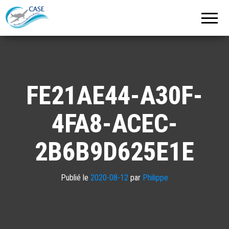
C.A.S.E.
Cercle
Aéronautique
de
Strasbourg
Entzheim
FE21AE44-A30F-
4FA8-ACEC-
2B6B9D625E1E
Publié le
2020-08-12
par
Philippe