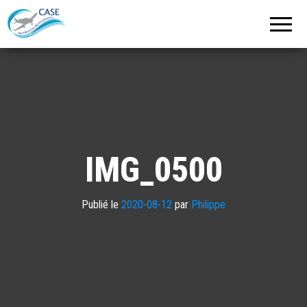
C.A.S.E.
Cercle
Aéronautique
de
Strasbourg
Entzheim
IMG_0500
Publié le
2020-08-12
par
Philippe