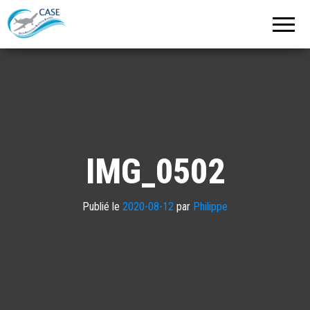
C.A.S.E.
Cercle
Aéronautique
de
Strasbourg
Entzheim
IMG_0502
Publié le
2020-08-12
par
Philippe