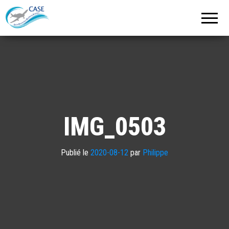
C.A.S.E.
Cercle
Aéronautique
de
Strasbourg
Entzheim
IMG_0503
Publié le
2020-08-12
par
Philippe