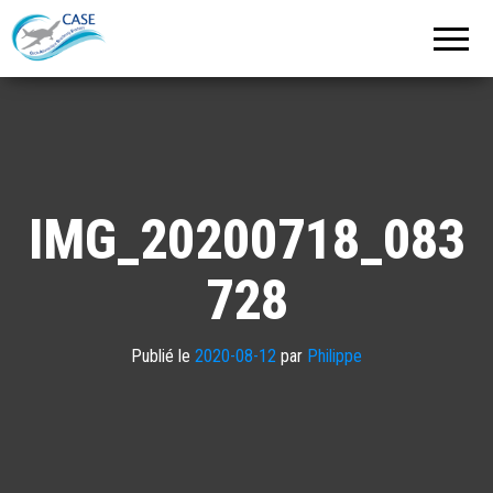
C.A.S.E.
Cercle
Aéronautique
de
Strasbourg
Entzheim
IMG_20200718_083
728
Publié le
2020-08-12
par
Philippe