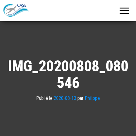
C.A.S.E.
Cercle
Aéronautique
de
Strasbourg
Entzheim
IMG_20200808_080
546
Publié le
2020-08-13
par
Philippe