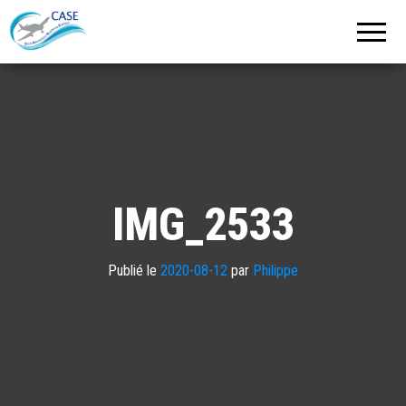
C.A.S.E.
Cercle
Aéronautique
de
Strasbourg
Entzheim
IMG_2533
Publié le
2020-08-12
par
Philippe